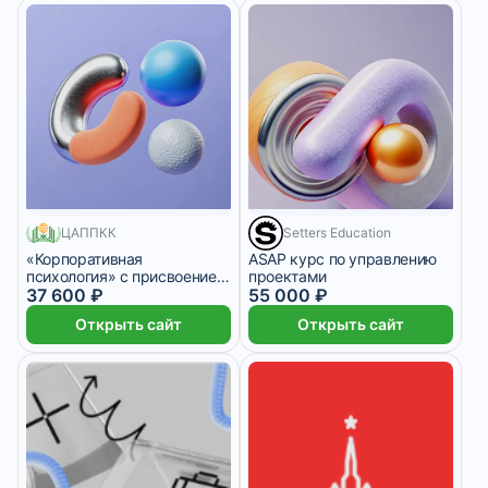
580 месяцев
9 166 ₽/мес
2 месяца
ЦАППКК
Setters Education
«Корпоративная
ASAP курс по управлению
психология» с присвоением
проектами
квалификации
37 600 ₽
55 000 ₽
«Корпоративный психолог»
Открыть сайт
Открыть сайт