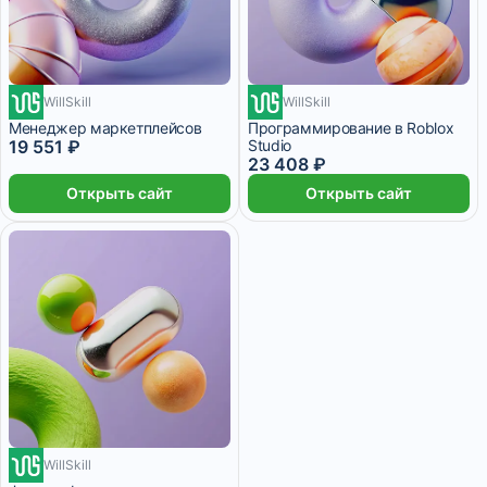
4 116 ₽/мес
WillSkill
5 месяцев
WillSkill
4 928 ₽/мес
5 месяцев
Менеджер маркетплейсов
Программирование в Roblox
19 551 ₽
Studio
23 408 ₽
Открыть сайт
Открыть сайт
WillSkill
1 988 ₽/мес
7 месяцев