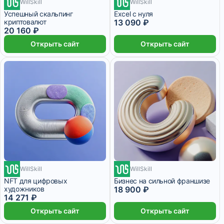
WillSkill
4 760 ₽/мес
WillSkill
3 месяца
5 376 ₽/мес
4 месяца
Успешный скальпинг
Excel с нуля
криптовалют
13 090 ₽
20 160 ₽
Открыть сайт
Открыть сайт
WillSkill
5 040 ₽/мес
WillSkill
4 месяца
1 988 ₽/мес
7 месяцев
NFT для цифровых
Бизнес на сильной франшизе
художников
18 900 ₽
14 271 ₽
Открыть сайт
Открыть сайт