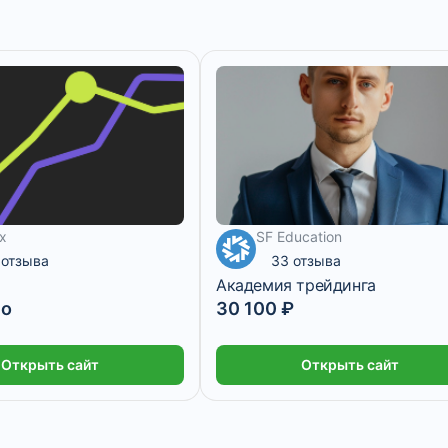
ox
SF Education
2 508 ₽/мес
1 месяц
 отзыва
33 отзыва
Академия трейдинга
но
30 100 ₽
Открыть сайт
Открыть сайт