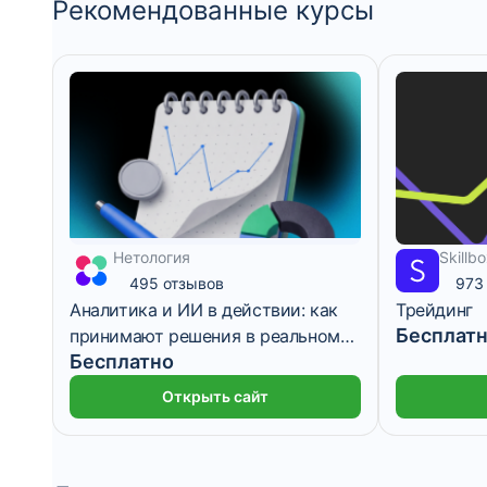
Рекомендованные курсы
1 месяц
Нетология
Skillb
3 месяца
495 отзывов
973
Аналитика и ИИ в действии: как
Трейдинг
Бесплат
принимают решения в реальном
Бесплатно
бизнесе
Открыть сайт