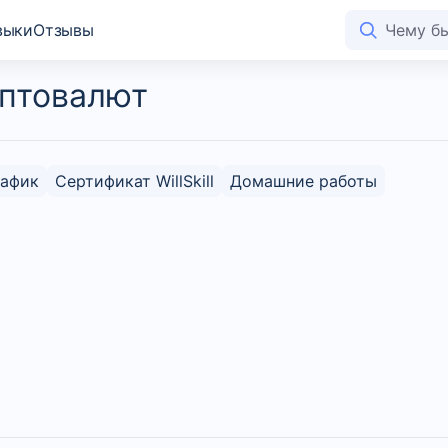
выки
Отзывы
иптовалют
рафик
Сертификат WillSkill
Домашние работы