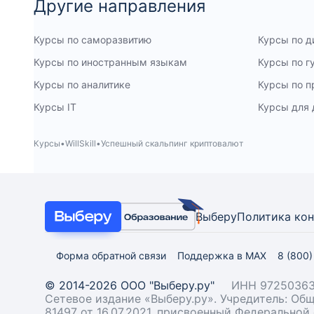
Другие направления
Курсы по саморазвитию
Курсы по д
Курсы по иностранным языкам
Курсы по 
Курсы по аналитике
Курсы по 
Курсы IT
Курсы для 
Курсы
WillSkill
Успешный скальпинг криптовалют
Выберу
Политика ко
Форма обратной связи
Поддержка в MAX
8 (800
© 2014-2026 ООО "Выберу.ру"
ИНН 97250363
Сетевое издание «Выберу.ру». Учредитель: О
81497 от 16.07.2021, присвоенный Федерально