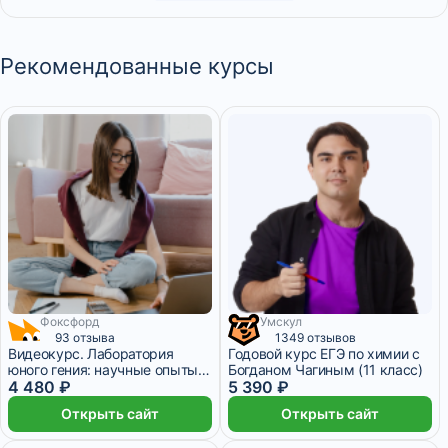
Рекомендованные курсы
Фоксфорд
Умскул
1 348 ₽/мес
1 месяц
93 отзыва
1349 отзывов
Видеокурс. Лаборатория
Годовой курс ЕГЭ по химии с
юного гения: научные опыты
Богданом Чагиным (11 класс)
для 2–6 классов
4 480 ₽
5 390 ₽
Открыть сайт
Открыть сайт