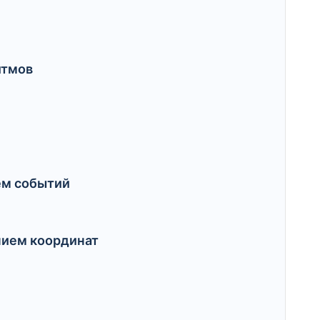
итмов
ем событий
нием координат