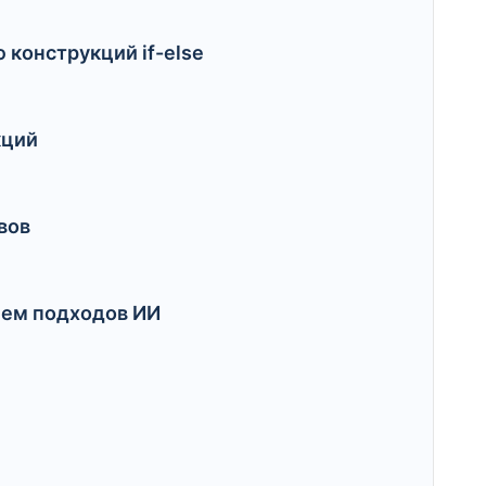
конструкций if-else
кций
вов
ием подходов ИИ