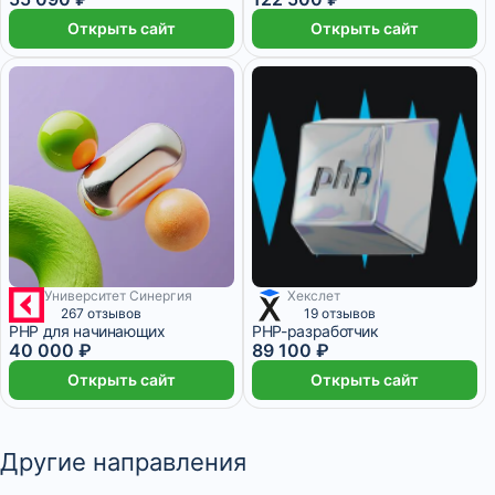
Открыть сайт
Открыть сайт
Университет Синергия
Хекслет
1 111 ₽/мес
2 месяца
12 месяцев
267 отзывов
19 отзывов
PHP для начинающих
PHP-разработчик
40 000 ₽
89 100 ₽
Открыть сайт
Открыть сайт
Другие направления