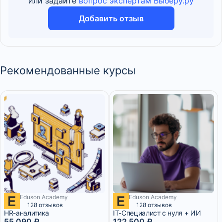
или задайте
вопрос экспертам Выберу.ру
Добавить отзыв
Рекомендованные курсы
Eduson Academy
Eduson Academy
4 590 ₽/мес
2 месяца
5 104 ₽/мес
8 месяцев
128 отзывов
128 отзывов
HR-аналитика
IT-Специалист с нуля + ИИ
55 090 ₽
122 500 ₽