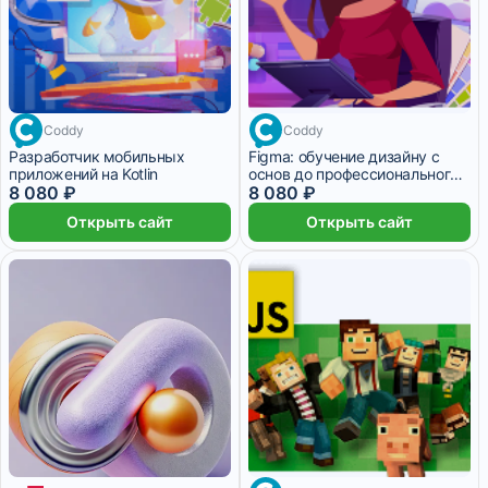
Coddy
Coddy
Разработчик мобильных
Figma: обучение дизайну с
приложений на Kotlin
основ до профессионального
8 080 ₽
уровня
8 080 ₽
Открыть сайт
Открыть сайт