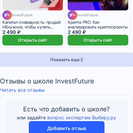
InvestFuture
InvestFuture
Капитал очевидность: продай
Крипта PRO. Как
НЕнужное, чтобы купить
анализировать криптопроекты
НУЖНОЕ
2 490 ₽
2 490 ₽
Открыть сайт
Открыть сайт
Показать еще 2
Отзывы о школе InvestFuture
Читать все отзывы
Есть что добавить о школе?
или задайте
вопрос экспертам Выберу.ру
Добавить отзыв