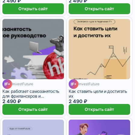
2 490 ₽
2 490 ₽
Открыть сайт
Открыть сайт
InvestFuture
InvestFuture
Как работает самозанятость
Как ставить цели и достигать
для фрилансеров и
их
заказчиков
2 490 ₽
2 490 ₽
Открыть сайт
Открыть сайт