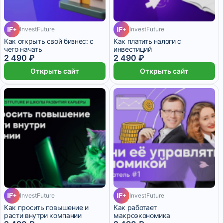
InvestFuture
InvestFuture
Как открыть свой бизнес: с
Как платить налоги с
чего начать
инвестиций
2 490 ₽
2 490 ₽
Открыть сайт
Открыть сайт
InvestFuture
InvestFuture
Как просить повышение и
Как работает
расти внутри компании
макроэкономика