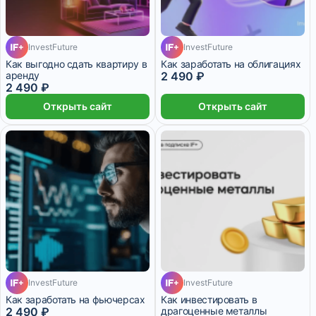
InvestFuture
InvestFuture
Как выгодно сдать квартиру в
Как заработать на облигациях
аренду
2 490 ₽
2 490 ₽
Открыть сайт
Открыть сайт
InvestFuture
InvestFuture
Как заработать на фьючерсах
Как инвестировать в
2 490 ₽
драгоценные металлы