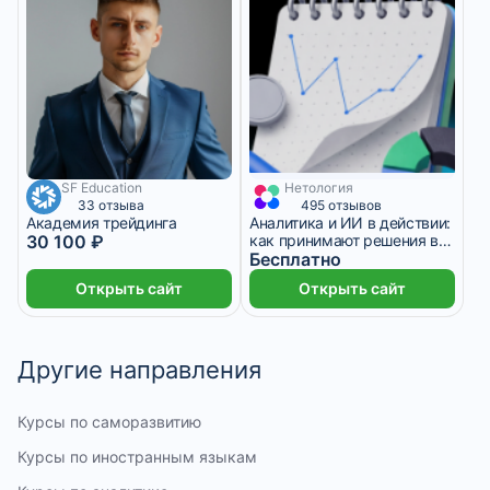
SF Education
Нетология
1 месяц
2 508 ₽/мес
1 месяц
33 отзыва
495 отзывов
Академия трейдинга
Аналитика и ИИ в действии:
30 100 ₽
как принимают решения в
реальном бизнесе
Бесплатно
Открыть сайт
Открыть сайт
Другие направления
Курсы по саморазвитию
Курсы по иностранным языкам