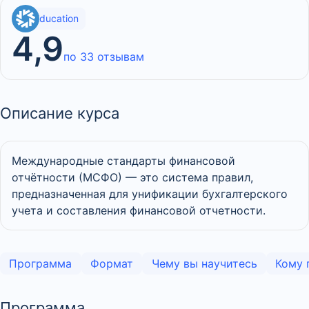
SF Education
4,9
по 33 отзывам
Описание курса
Международные стандарты финансовой
отчётности (МСФО) — это система правил,
предназначенная для унификации бухгалтерского
учета и составления финансовой отчетности.
Программа
Формат
Чему вы научитесь
Кому 
Программа