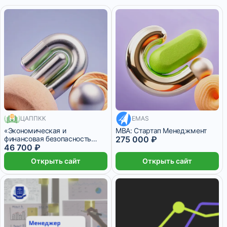
ЦАППКК
22 916 ₽/мес
EMAS
550 месяцев
«Экономическая и
MBA: Стартап Менеджмент
финансовая безопасность
275 000 ₽
бизнеса»
46 700 ₽
Открыть сайт
Открыть сайт