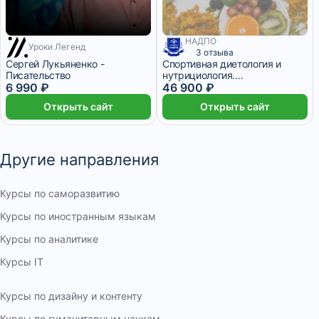
НАДПО
Уроки Легенд
3 отзыва
Сергей Лукьяненко -
Спортивная диетология и
Писательство
нутрициология.
6 990 ₽
Переподготовка
46 900 ₽
Открыть сайт
Открыть сайт
Другие направления
Курсы по саморазвитию
Курсы по иностранным языкам
Курсы по аналитике
Курсы IT
Курсы по дизайну и контенту
Курсы по гуманитарным наукам