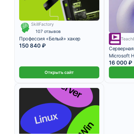
SkillFactory
4 190 ₽/мес
107 отзывов
Профессия «Белый» хакер
Teach
150 840 ₽
Серверная
Microsoft 
1 месяц
16 000 ₽
Открыть сайт