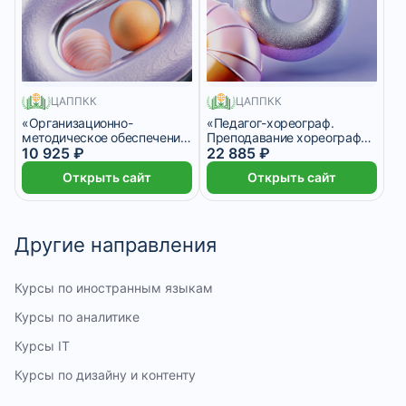
400 месяцев
570 месяцев
ЦАППКК
ЦАППКК
«Организационно-
«Педагог-хореограф.
методическое обеспечение
Преподавание хореографии
деятельности в области
10 925 ₽
детям и взрослым» с
22 885 ₽
физической культуры и
присвоением квалификации
Открыть сайт
Открыть сайт
спорта в образовательных
«Педагог дополнительного
организациях» с
образования
присвоением квалификации
(хореография)»
«Инструктор-методист»
Другие направления
Курсы по иностранным языкам
Курсы по аналитике
Курсы IT
Курсы по дизайну и контенту