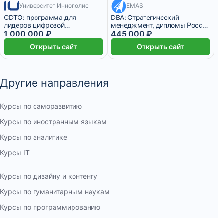
Университет Иннополис
EMAS
4 месяца
37 083 ₽/мес
24 месяца
CDTO: программа для
DBA: Стратегический
лидеров цифровой
менеджмент, дипломы России
трансформации
1 000 000 ₽
и Швейцарии
445 000 ₽
Открыть сайт
Открыть сайт
Другие направления
Курсы по саморазвитию
Курсы по иностранным языкам
Курсы по аналитике
Курсы IT
Курсы по дизайну и контенту
Курсы по гуманитарным наукам
Курсы по программированию