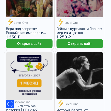
Level One
Level One
Вера под запретом:
Гейши и куртизанки Японии:
Российская империя и
мир ив и цветов
культы
1 250 ₽
1 250 ₽
Открыть сайт
Открыть сайт
Sotkaonline
Level One
279 отзывов
История | ЕГЭ 2027
История балета: от