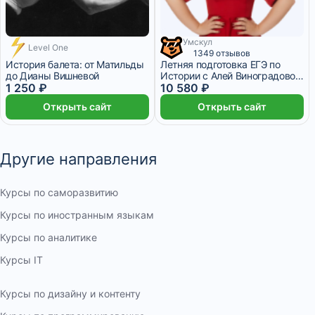
Умскул
Level One
2 645 ₽/мес
1 месяц
1349 отзывов
История балета: от Матильды
Летняя подготовка ЕГЭ по
до Дианы Вишневой
Истории с Алей Виноградовой
1 250 ₽
– 11 класс
10 580 ₽
Открыть сайт
Открыть сайт
Другие направления
Курсы по саморазвитию
Курсы по иностранным языкам
Курсы по аналитике
Курсы IT
Курсы по дизайну и контенту