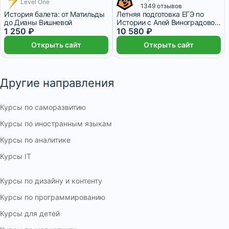
Level One
2 645 ₽/мес
1 месяц
1349 отзывов
История балета: от Матильды
Летняя подготовка ЕГЭ по
до Дианы Вишневой
Истории с Алей Виноградовой
1 250 ₽
– 11 класс
10 580 ₽
Открыть сайт
Открыть сайт
Другие направления
Курсы по саморазвитию
Курсы по иностранным языкам
Курсы по аналитике
Курсы IT
Курсы по дизайну и контенту
Курсы по программированию
Курсы для детей