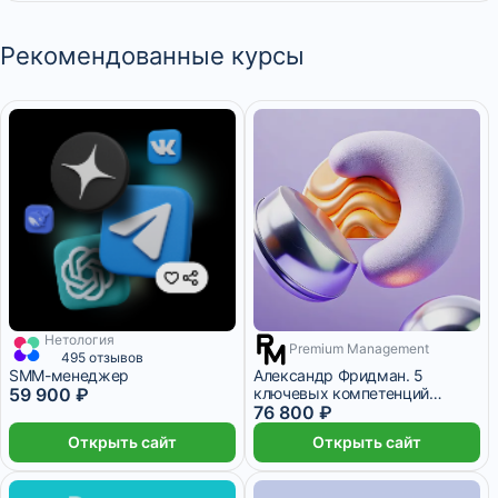
Рекомендованные курсы
Нетология
2 772 ₽/мес
5 месяцев
Premium Management
3 200 ₽/мес
10 месяцев
495 отзывов
SMM-менеджер
Александр Фридман. 5
59 900 ₽
ключевых компетенций
руководителя
76 800 ₽
Открыть сайт
Открыть сайт