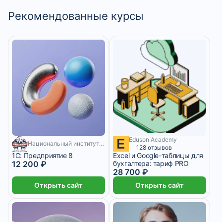
Рекомендованные курсы
Eduson Academy
2 391 ₽/мес
200 месяцев
Национальный институт переподготовки и повышения квалификации кадров в сфере экономики и финансов
128 отзывов
1С: Предприятие 8
Excel и Google-таблицы для
12 200 ₽
бухгалтера: тариф PRO
28 700 ₽
Открыть сайт
Открыть сайт