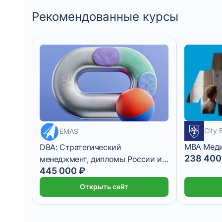
Рекомендованные курсы
37 083 ₽/мес
24 месяца
City 
EMAS
MBA Мед
DBA: Стратегический
238 400
менеджмент, дипломы России и
445 000 ₽
Швейцарии
Открыть сайт