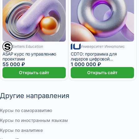
Setters Education
Университет Иннополис
9 166 ₽/мес
2 месяца
4 месяца
ASAP курс по управлению
CDTO: программа для
проектами
лидеров цифровой
55 000 ₽
трансформации
1 000 000 ₽
Открыть сайт
Открыть сайт
Другие направления
Курсы по саморазвитию
Курсы по иностранным языкам
Курсы по аналитике