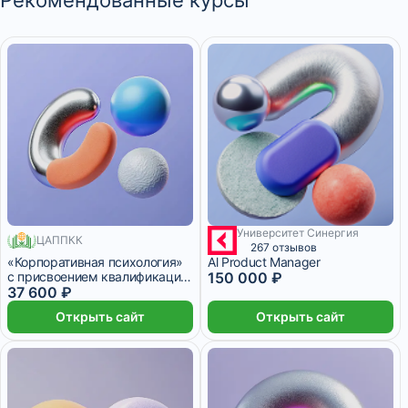
Рекомендованные курсы
Университет Синергия
ЦАППКК
6 месяцев
580 месяцев
267 отзывов
«Корпоративная психология»
Al Product Manager
с присвоением квалификации
150 000 ₽
«Корпоративный психолог»
37 600 ₽
Открыть сайт
Открыть сайт