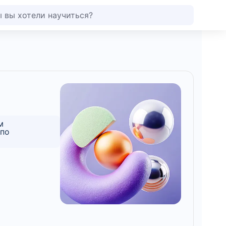
м
 по