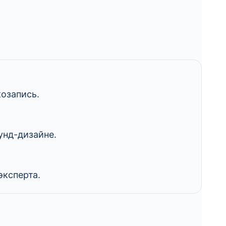
козапись.
аунд-дизайне.
эксперта.