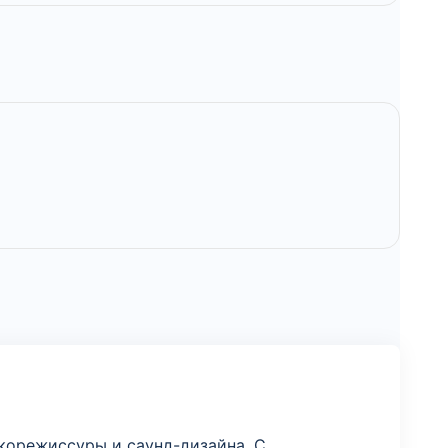
корежиссуры и саунд-дизайна. С