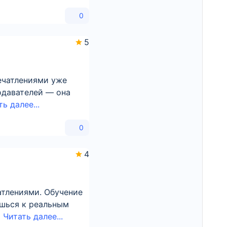
0
5
печатлениями уже
подавателей — она
ь далее...
0
4
атлениями. Обучение
ешься к реальным
ь
Читать далее...