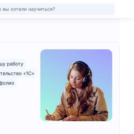
шу работу
тельство «1С»
тфолио