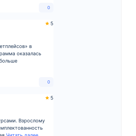
0
5
етплейсов» в
грамма оказалась
 больше
0
5
урсами. Взрослому
комплектованность
кая
Читать далее...