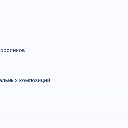
еороликов
уальных композиций