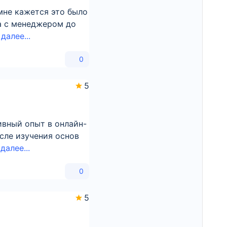
 мне кажется это было
на с менеджером до
далее...
0
5
тивный опыт в онлайн-
осле изучения основ
далее...
0
5