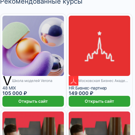
Рекомендованные курсы
Школа моделей Verona
Московская Бизнес Академия
5 867 ₽/мес
4 месяца
6 месяцев
48 MIX
HR Бизнес-партнер
105 000 ₽
149 000 ₽
Открыть сайт
Открыть сайт