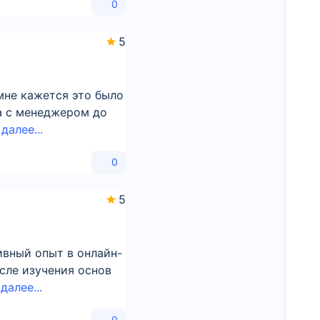
0
5
 мне кажется это было
на с менеджером до
далее...
0
5
тивный опыт в онлайн-
осле изучения основ
далее...
0