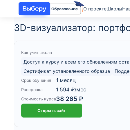
О проекте
Школы
На
3D-визуализатор: портф
Как учит школа
Доступ к курсу и всем его обновлениям оста
Cертификат установленного образца
Подде
1 месяц
Срок обучения
1 594 ₽/мес
Рассрочка
38 265 ₽
Стоимость курса
Открыть сайт