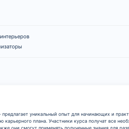
 интерьеров
лизаторы
а» предлагает уникальный опыт для начинающих и пра
 карьерного плана. Участники курса получат все нео
Также они смогут применять полученные знания для ра