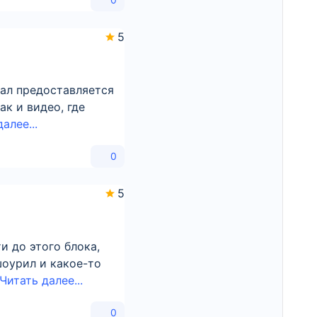
5
иал предоставляется
к и видео, где
алее...
0
5
 до этого блока,
шоурил и какое-то
Читать далее...
0