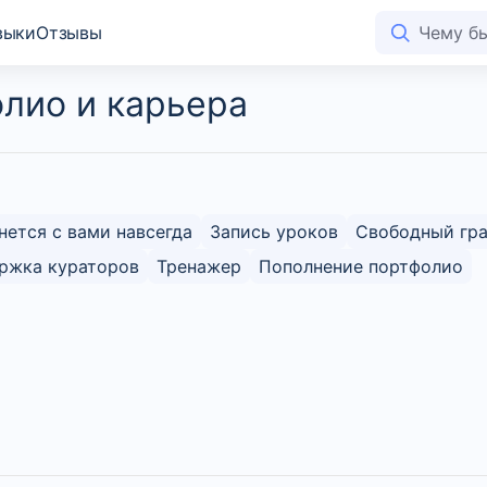
выки
Отзывы
олио и карьера
нется с вами навсегда
Запись уроков
Свободный гр
ржка кураторов
Тренажер
Пополнение портфолио