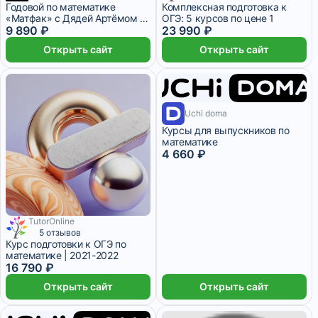
Годовой по математике
Комплексная подготовка к
«Матфак» с Дядей Артёмом |
ОГЭ: 5 курсов по цене 1
ОГЭ-2026/2027
9 890 ₽
23 990 ₽
Открыть сайт
Открыть сайт
1 месяц
Uchi doma
Курсы для выпускников по
математике
4 660 ₽
TutorOnline
3 390 ₽/мес
5 отзывов
Курс подготовки к ОГЭ по
математике | 2021-2022
16 790 ₽
Открыть сайт
Открыть сайт