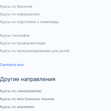
Курсы по скетчингу для детей
Курсы по истории
Курсы по биологии
Курсы по информатике
Курсы по подготовке к олимпиаде
Курсы по физике
Курсы по математике
Курсы географии
Курсы по профориентации
Курсы по программированию для детей
Курсы по химии
Смотреть все
Другие направления
Курсы по саморазвитию
Курсы по иностранным языкам
Курсы по аналитике