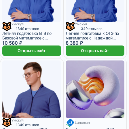
Умскул
Умскул
2 645 ₽/мес
1 месяц
2 095 ₽/мес
1 месяц
1349 отзывов
1349 отзывов
Летняя подготовка ЕГЭ по
Летняя подготовка к ОГЭ по
Базовой математике с
математике с Надеждой
Надеждой Ковалевской – 11
10 580 ₽
Ковалевской
8 380 ₽
класс
Открыть сайт
Открыть сайт
Умскул
5 355 ₽/мес
Lancman
2 095 ₽/мес
1 месяц
1349 отзывов