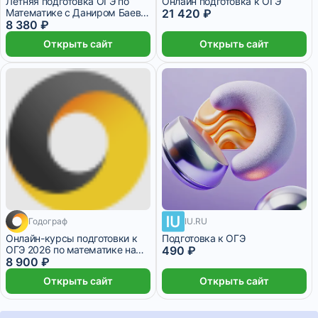
Летняя подготовка ОГЭ по
Онлайн подготовка к ОГЭ
Математике с Даниром Баев –
21 420 ₽
9 класс
8 380 ₽
Открыть сайт
Открыть сайт
Годограф
IU.RU
9 месяцев
Онлайн-курсы подготовки к
Подготовка к ОГЭ
ОГЭ 2026 по математике на
490 ₽
"отлично"
8 900 ₽
Открыть сайт
Открыть сайт