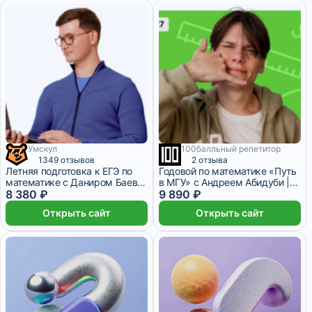
Умскул
100балльный репетитор
2 095 ₽/мес
1 месяц
9 месяцев
1349 отзывов
2 отзыва
Летняя подготовка к ЕГЭ по
Годовой по математике «Путь
математике с Даниром Баев
в МГУ» с Андреем Абидуби |
(10 класс)
8 380 ₽
ОГЭ-2026/2027
9 890 ₽
Открыть сайт
Открыть сайт