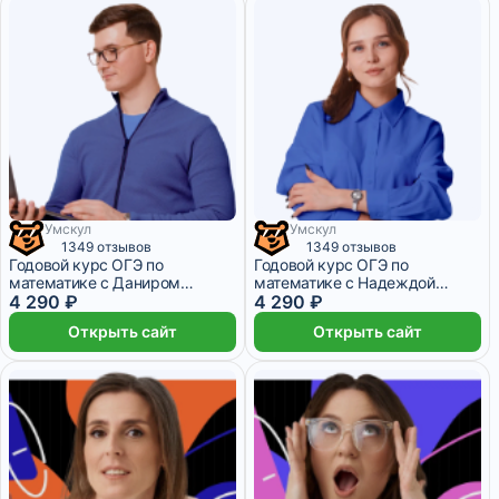
Умскул
Умскул
1 073 ₽/мес
1 месяц
1 073 ₽/мес
1 месяц
1349 отзывов
1349 отзывов
Годовой курс ОГЭ по
Годовой курс ОГЭ по
математике с Даниром
математике с Надеждой
Баевым
4 290 ₽
Ковалевской
4 290 ₽
Открыть сайт
Открыть сайт