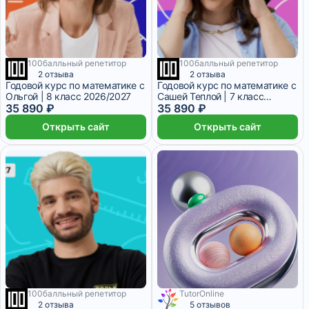
100балльный репетитор
100балльный репетитор
9 месяцев
9 месяцев
2 отзыва
2 отзыва
Годовой курс по математике с
Годовой курс по математике с
Ольгой | 8 класс 2026/2027
Сашей Теплой | 7 класс
35 890 ₽
2026/2027
35 890 ₽
Открыть сайт
Открыть сайт
100балльный репетитор
TutorOnline
8 месяцев
2 отзыва
5 отзывов