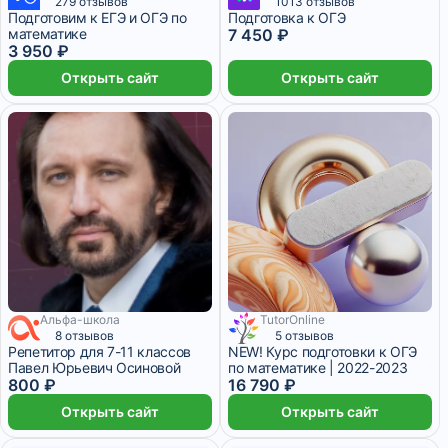
279 отзывов
1013 отзывов
Подготовим к ЕГЭ и ОГЭ по
Подготовка к ОГЭ
математике
7 450 ₽
3 950 ₽
Открыть сайт
Открыть сайт
Альфа-школа
TutorOnline
7 месяцев
8 отзывов
5 отзывов
Репетитор для 7-11 классов
NEW! Курс подготовки к ОГЭ
Павел Юрьевич Осиновой
по математике | 2022-2023
800 ₽
16 790 ₽
Открыть сайт
Открыть сайт