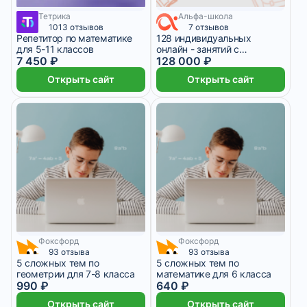
Тетрика
Альфа-школа
7 450 ₽/мес
1013 отзывов
7 отзывов
Репетитор по математике
128 индивидуальных
для 5-11 классов
онлайн - занятий с
7 450 ₽
репетитором
128 000 ₽
Открыть сайт
Открыть сайт
Фоксфорд
Фоксфорд
93 отзыва
93 отзыва
5 сложных тем по
5 сложных тем по
геометрии для 7-8 класса
математике для 6 класса
990 ₽
640 ₽
Открыть сайт
Открыть сайт