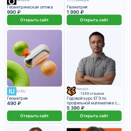
Геометрическая оптика
Геометрия
990 ₽
1 990 ₽
Открыть сайт
Открыть сайт
Умскул
1 348 ₽/мес
1 месяц
IU.RU
1349 отзывов
Геометрия
Годовой курс ЕГЭ по
490 ₽
профильной математике с
Артуром Шарафиевым (11
5 390 ₽
класс)
Открыть сайт
Открыть сайт