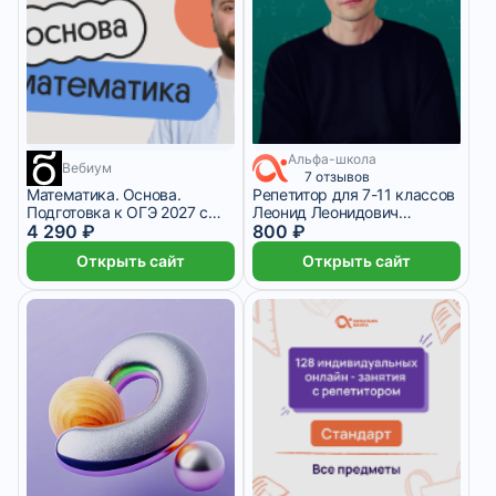
Альфа-школа
9 месяцев
Вебиум
7 отзывов
Математика. Основа.
Репетитор для 7-11 классов
Подготовка к ОГЭ 2027 с
Леонид Леонидович
сентября
4 290 ₽
Саливончик
800 ₽
Открыть сайт
Открыть сайт