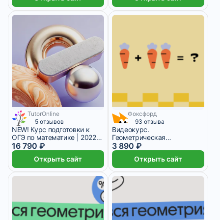
TutorOnline
Фоксфорд
7 месяцев
5 отзывов
93 отзыва
NEW! Курс подготовки к
Видеокурс.
ОГЭ по математике | 2022-
Геометрическая
2023
16 790 ₽
лаборатория для 3–4
3 890 ₽
классов
Открыть сайт
Открыть сайт