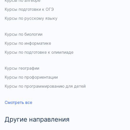
Курсы по алгебре
Курсы подготовки к OГЭ
Курсы по русскому языку
Курсы по скетчингу для детей
Курсы по истории
Курсы по биологии
Курсы по информатике
Курсы по подготовке к олимпиаде
Курсы по физике
Курсы по математике
Курсы географии
Курсы по профориентации
Курсы по программированию для детей
Курсы по химии
Смотреть все
Другие направления