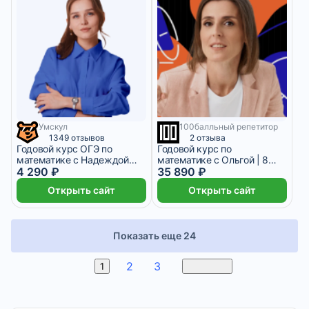
Умскул
100балльный репетитор
1 073 ₽/мес
1 месяц
9 месяцев
1349 отзывов
2 отзыва
Годовой курс ОГЭ по
Годовой курс по
математике с Надеждой
математике с Ольгой | 8
Ковалевской
4 290 ₽
класс 2026/2027
35 890 ₽
Открыть сайт
Открыть сайт
Показать еще 24
2
3
4
1
Вперед