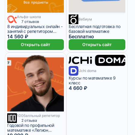
Альфа-школа
1 месяц
Вебиум
7 отзывов
8 индивидуальных онлайн -
Бесплатная подготовка по
занятий с репетитором
базовой математике
премиум по математике
14 560 ₽
Бесплатно
Открыть сайт
Открыть сайт
1 месяц
Uchi doma
Курсы по математике 9
класс
4 660 ₽
100балльный репетитор
9 месяцев
2 отзыва
Годовой по профильной
математике «Легион
Ильича» с Ильичом |