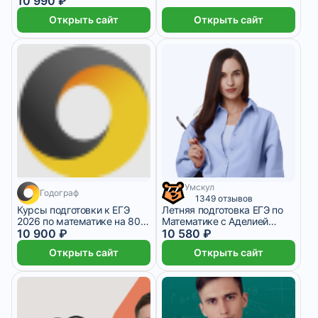
10 990 ₽
ЕГЭ-2026/2027
Открыть сайт
Открыть сайт
Умскул
9 месяцев
2 645 ₽/мес
1 месяц
Годограф
1349 отзывов
Курсы подготовки к ЕГЭ
Летняя подготовка ЕГЭ по
2026 по математике на 80+
Математике с Аделией
баллов
10 900 ₽
Адамовой – 11 класс
10 580 ₽
Открыть сайт
Открыть сайт