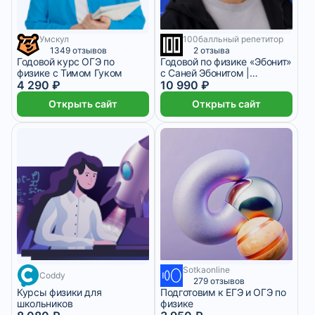
Умскул
100балльный репетитор
1 073 ₽/мес
1 месяц
9 месяцев
1349 отзывов
2 отзыва
Годовой курс ОГЭ по
Годовой по физике «Эбонит»
физике с Тимом Гуком
с Саней Эбонитом |
4 290 ₽
ЕГЭ-2026/2027
10 990 ₽
Открыть сайт
Открыть сайт
Sotkaonline
1 месяц
Coddy
279 отзывов
Курсы физики для
Подготовим к ЕГЭ и ОГЭ по
школьников
физике