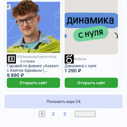
100балльный репетитор
9 месяцев
1 месяц
Вебиум
2 отзыва
Годовой по физике «Азазат»
Динамика с нуля
с Азатом Адеевым |
1 290 ₽
ОГЭ-2026/2027
9 890 ₽
Открыть сайт
Открыть сайт
Показать еще 24
2
3
4
1
Вперед