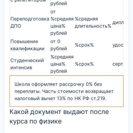
рублей
от
Переподготовка
%средняя
%средняя
диплом
ДПО
цена%
длительность%
рублей
Повышение
от 0
%срок%
удостов
квалификации
рублей
%средняя
Студенческий
цена%
%срок%
сертифи
интенсив
рублей
Школа оформляет рассрочку 0% без
переплаты. Часть стоимости возвращает
налоговый вычет 13% по НК РФ ст.219.
Какой документ выдают после
курса по физике