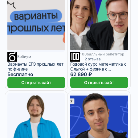
100балльный репетитор
1 месяц
9 месяцев
Вебиум
2 отзыва
Варианты ЕГЭ прошлых лет
Годовой курс математика с
по физике
Ольгой + физика с
Бесплатно
Кириллом | 7 класс
62 890 ₽
Открыть сайт
Открыть сайт