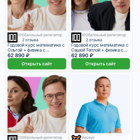
100балльный репетитор
100балльный репетитор
9 месяцев
9 месяцев
2 отзыва
2 отзыва
Годовой курс математика с
Годовой курс математика с
Ольгой + физика с
Сашей Теплой + физика с
Кириллом | 8 класс
62 890 ₽
Кириллом | 7 класс
62 890 ₽
Открыть сайт
Открыть сайт
100балльный репетитор
Умскул
9 месяцев
1 073 ₽/мес
1 месяц