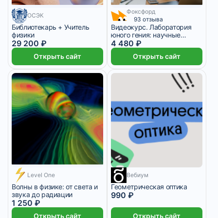
Фоксфорд
ОСЭК
93 отзыва
Библиотекарь + Учитель
Видеокурс. Лаборатория
физики
юного гения: научные
29 200 ₽
опыты для 2–6 классов
4 480 ₽
Открыть сайт
Открыть сайт
Level One
1 месяц
Вебиум
Волны в физике: от света и
Геометрическая оптика
звука до радиации
990 ₽
1 250 ₽
Открыть сайт
Открыть сайт