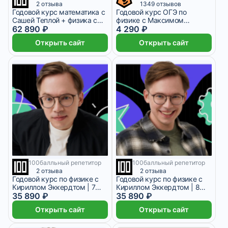
2 отзыва
1349 отзывов
Годовой курс математика с
Годовой курс ОГЭ по
Сашей Теплой + физика с
физике с Максимом
Кириллом | 8 класс
62 890 ₽
Кораблёвым
4 290 ₽
Открыть сайт
Открыть сайт
100балльный репетитор
100балльный репетитор
9 месяцев
9 месяцев
2 отзыва
2 отзыва
Годовой курс по физике с
Годовой курс по физике с
Кириллом Эккердтом | 7
Кириллом Эккердтом | 8
класс 2026/2027
35 890 ₽
класс 2026/2027
35 890 ₽
Открыть сайт
Открыть сайт