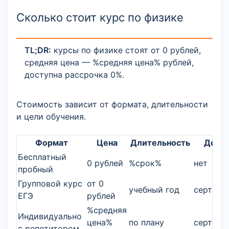
Сколько стоит курс по физике
TL;DR:
курсы по физике стоят от 0 рублей,
средняя цена — %средняя цена% рублей,
доступна рассрочка 0%.
Стоимость зависит от формата, длительности
и цели обучения.
Формат
Цена
Длительность
Доку
Бесплатный
0 рублей
%срок%
нет
пробный
Групповой курс
от 0
учебный год
сертифи
ЕГЭ
рублей
%средняя
Индивидуально
цена%
по плану
сертифи
с репетитором