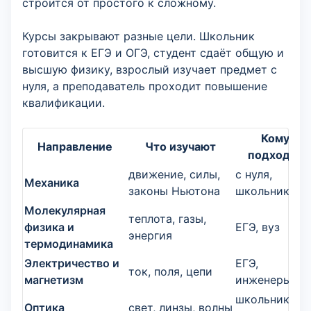
строится от простого к сложному.
Курсы закрывают разные цели. Школьник
готовится к ЕГЭ и ОГЭ, студент сдаёт общую и
высшую физику, взрослый изучает предмет с
нуля, а преподаватель проходит повышение
квалификации.
Кому
Направление
Что изучают
подходит
движение, силы,
с нуля,
Механика
законы Ньютона
школьники
Молекулярная
теплота, газы,
физика и
ЕГЭ, вуз
энергия
термодинамика
Электричество и
ЕГЭ,
ток, поля, цепи
магнетизм
инженеры
школьники,
Оптика
свет, линзы, волны