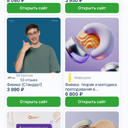
8 080 ₽
3 950 ₽
Открыть сайт
Открыть сайт
99 баллов
1 700 ₽/мес
3 месяца
Инфоурок
53 отзыва
Физика [Стандарт]
Физика: теория и методика
3 990 ₽
преподавания в
образовательной
6 800 ₽
организации
Открыть сайт
Открыть сайт