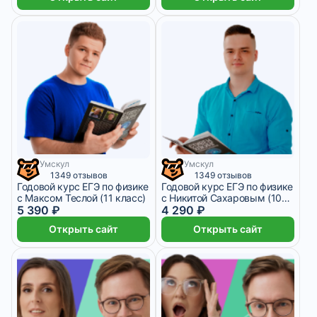
Умскул
Умскул
1 348 ₽/мес
1 месяц
1 073 ₽/мес
1 месяц
1349 отзывов
1349 отзывов
Годовой курс ЕГЭ по физике
Годовой курс ЕГЭ по физике
с Максом Теслой (11 класс)
с Никитой Сахаровым (10
5 390 ₽
класс)
4 290 ₽
Открыть сайт
Открыть сайт