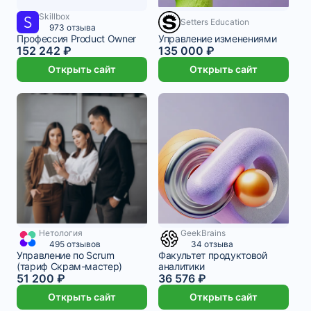
Skillbox
4 911 ₽/мес
8 месяцев
22 500 ₽/мес
2 месяца
Setters Education
973 отзыва
Профессия Product Owner
Управление изменениями
152 242 ₽
135 000 ₽
Открыть сайт
Открыть сайт
Нетология
GeekBrains
2 369 ₽/мес
3 месяца
3 048 ₽/мес
12 месяцев
495 отзывов
34 отзыва
Управление по Scrum
Факультет продуктовой
(тариф Скрам-мастер)
аналитики
51 200 ₽
36 576 ₽
Открыть сайт
Открыть сайт