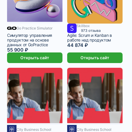
Skillbox
3 106 ₽/мес
2 месяца
Go Practice Simulator
3 740 ₽/мес
1 месяц
973 отзыва
Симулятор управления
Agile: Scrum и Kanban в
продуктом на основе
работе над продуктом
данных от GoPractice
44 874 ₽
55 900 ₽
Открыть сайт
Открыть сайт
City Business School
City Business School