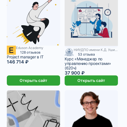
Eduson Academy
НИУДПО имени К.Д. Ушинского
12 226 ₽/мес
3 месяца
128 отзывов
53 отзыва
Project manager в IT
Курс «Менеджер по
146 714 ₽
управлению проектами»
(620ч)
37 900 ₽
Открыть сайт
Открыть сайт