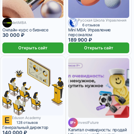
Русская Школа Управления
10 000 ₽/мес
detiMBA
3 месяца
1 700 ₽/мес
6 отзывов
Онлайн-курс о бизнесе
Mini MBA: Управление
30 000 ₽
персоналом
189 900 ₽
Открыть сайт
Открыть сайт
Eduson Academy
11 666 ₽/мес
4 месяца
128 отзывов
InvestFuture
Генеральный директор
Капитал очевидность: продай
140 000 ₽