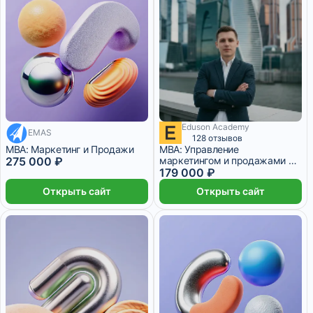
Eduson Academy
22 916 ₽/мес
EMAS
14 916 ₽/мес
11 месяцев
128 отзывов
MBA: Маркетинг и Продажи
MBA: Управление
275 000 ₽
маркетингом и продажами +
ИИ
179 000 ₽
Открыть сайт
Открыть сайт