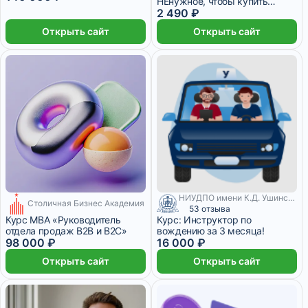
НЕнужное, чтобы купить
НУЖНОЕ
2 490 ₽
Открыть сайт
Открыть сайт
НИУДПО имени К.Д. Ушинского
Столичная Бизнес Академия
8 160 ₽/мес
9 месяцев
53 отзыва
Курс MBA «Руководитель
Курс: Инструктор по
отдела продаж B2B и B2C»
вождению за 3 месяца!
98 000 ₽
16 000 ₽
Открыть сайт
Открыть сайт