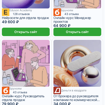
Eduson Academy
Бруноям
4 133 ₽/мес
2 месяца
128 отзывов
43 отзыва
Нейросети для отдела продаж
Онлайн-курс Менеджер
49 600 ₽
проектов
64 900 ₽
Открыть сайт
Открыть сайт
Бруноям
Деньги в квадрате
11 334 ₽/мес
2 месяца
43 отзыва
Онлайн-курс Руководитель
От брокера до руководителя
отдела продаж
компании по коммерческой
79 900 ₽
недвижимости
34 000 ₽