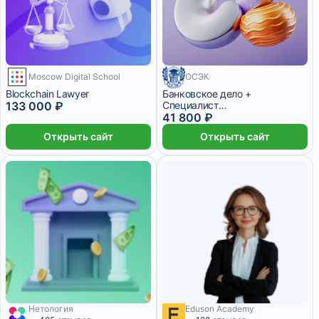
3 месяца
Moscow Digital School
ОСЭК
Blockchain Lawyer
Банковское дело +
133 000 ₽
Специалист
административно-
41 800 ₽
хозяйственной деятельности
Открыть сайт
Открыть сайт
Нетология
Eduson Academy
5 158 ₽/мес
1 месяц
3 166 ₽/мес
2 месяца