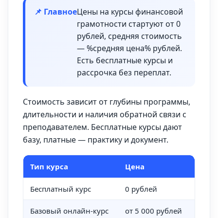
📌 Главное
Цены на курсы финансовой
грамотности стартуют от 0
рублей, средняя стоимость
— %средняя цена% рублей.
Есть бесплатные курсы и
рассрочка без переплат.
Стоимость зависит от глубины программы,
длительности и наличия обратной связи с
преподавателем. Бесплатные курсы дают
базу, платные — практику и документ.
Тип курса
Цена
Расс
Бесплатный курс
0 рублей
—
Базовый онлайн-курс
от 5 000 рублей
от 3