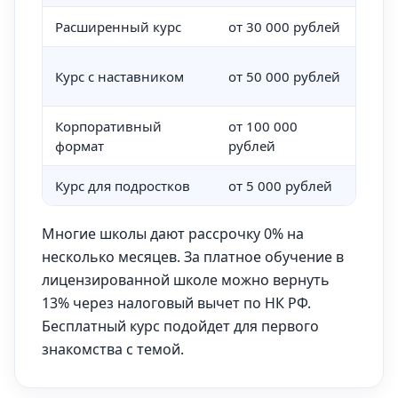
Расширенный курс
от 30 000 рублей
от 6
от 1
Курс с наставником
от 50 000 рублей
меся
Корпоративный
от 100 000
По д
формат
рублей
Курс для подростков
от 5 000 рублей
Поме
Многие школы дают рассрочку 0% на
несколько месяцев. За платное обучение в
лицензированной школе можно вернуть
13% через налоговый вычет по НК РФ.
Бесплатный курс подойдет для первого
знакомства с темой.