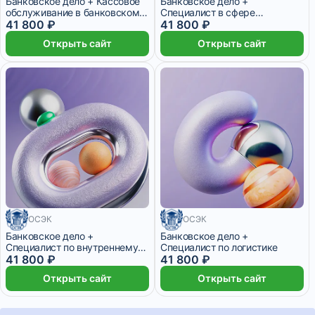
Банковское дело + Кассовое
Банковское дело +
обслуживание в банковском
Специалист в сфере
деле
41 800 ₽
государственных,
41 800 ₽
муниципальных,
Открыть сайт
Открыть сайт
корпоративных закупок
ОСЭК
ОСЭК
Банковское дело +
Банковское дело +
Специалист по внутреннему
Специалист по логистике
аудиту
41 800 ₽
41 800 ₽
Открыть сайт
Открыть сайт