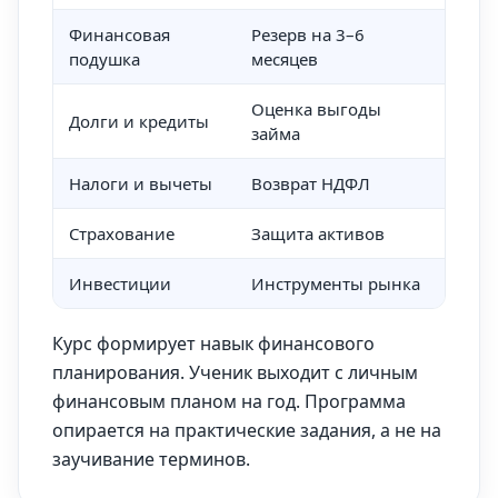
Финансовая
Резерв на 3–6
Пла
подушка
месяцев
Оценка выгоды
Стра
Долги и кредиты
займа
долг
Налоги и вычеты
Возврат НДФЛ
Заяв
Страхование
Защита активов
Подб
Инвестиции
Инструменты рынка
Пер
Курс формирует навык финансового
планирования. Ученик выходит с личным
финансовым планом на год. Программа
опирается на практические задания, а не на
заучивание терминов.