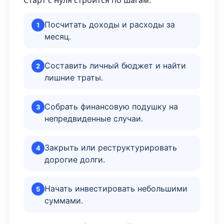
Старт с нуля строится по шагам:
Посчитать доходы и расходы за
1
месяц.
Составить личный бюджет и найти
2
лишние траты.
Собрать финансовую подушку на
3
непредвиденные случаи.
Закрыть или реструктурировать
4
дорогие долги.
Начать инвестировать небольшими
5
суммами.