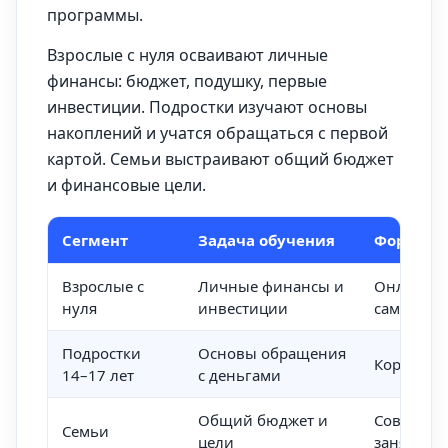
программы.
Взрослые с нуля осваивают личные
финансы: бюджет, подушку, первые
инвестиции. Подростки изучают основы
накоплений и учатся обращаться с первой
картой. Семьи выстраивают общий бюджет
и финансовые цели.
Сегмент
Задача обучения
Формат
Взрослые с
Личные финансы и
Онлайн,
нуля
инвестиции
самостоя
Подростки
Основы обращения
Короткие
14–17 лет
с деньгами
Общий бюджет и
Совместн
Семьи
цели
занятия