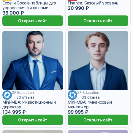
Excel и Google-таблицы для
Finance. Базовый уровень
управления финансами
20 990 ₽
36 000 ₽
Открыть сайт
Открыть сайт
SF Education
SF Education
7 499 ₽/мес
10 месяцев
5 555 ₽/мес
5 месяцев
33 отзыва
33 отзыва
Mini-MBA: Инвестиционный
Mini-MBA: Финансовый
директор
менеджер
134 995 ₽
99 995 ₽
Открыть сайт
Открыть сайт