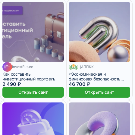
InvestFuture
ЦАППКК
550 месяцев
Как составить
«Экономическая и
инвестиционный портфель
финансовая безопасность
2 490 ₽
бизнеса»
46 700 ₽
Открыть сайт
Открыть сайт