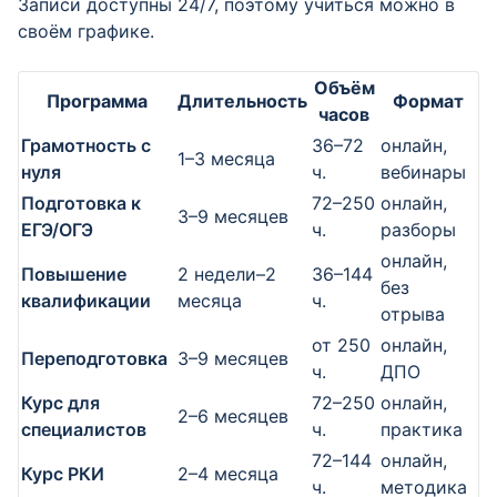
Записи доступны 24/7, поэтому учиться можно в
своём графике.
Объём
Программа
Длительность
Формат
часов
Грамотность с
36–72
онлайн,
1–3 месяца
нуля
ч.
вебинары
Подготовка к
72–250
онлайн,
3–9 месяцев
ЕГЭ/ОГЭ
ч.
разборы
онлайн,
Повышение
2 недели–2
36–144
без
квалификации
месяца
ч.
отрыва
от 250
онлайн,
Переподготовка
3–9 месяцев
ч.
ДПО
Курс для
72–250
онлайн,
2–6 месяцев
специалистов
ч.
практика
72–144
онлайн,
Курс РКИ
2–4 месяца
ч.
методика