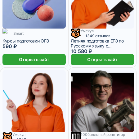
Умскул
ISmart
2 645 ₽/мес
1 месяц
1349 отзывов
Курсы подготовки ОГЭ
Летняя подготовка ЕГЭ по
590 ₽
Русскому языку с
Александром Долгих – 11
10 580 ₽
класс
Открыть сайт
Открыть сайт
Умскул
100балльный репетитор
2 095 ₽/мес
1 месяц
4 месяца