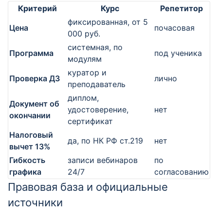
Критерий
Курс
Репетитор
фиксированная, от 5
Цена
почасовая
000 руб.
системная, по
Программа
под ученика
модулям
куратор и
Проверка ДЗ
лично
преподаватель
диплом,
Документ об
удостоверение,
нет
окончании
сертификат
Налоговый
да, по НК РФ ст.219
нет
вычет 13%
Гибкость
записи вебинаров
по
графика
24/7
согласованию
Правовая база и официальные
источники