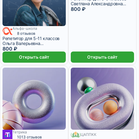
Светлана Александровна
Бусько
800 ₽
Альфа-школа
8 отзывов
Репетитор для 5-11 классов
Ольга Валерьевна
Неведомская
800 ₽
Открыть сайт
Открыть сайт
Тетрика
ЦАППКК
7 450 ₽/мес
520 месяцев
1013 отзывов