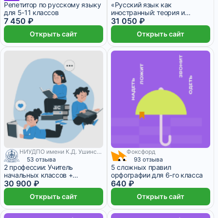
Репетитор по русскому языку
«Русский язык как
для 5-11 классов
иностранный: теория и
7 450 ₽
методика преподавания с
31 050 ₽
учетом ФГОС» с присвоением
Открыть сайт
Открыть сайт
квалификации «Учитель
русского языка как
иностранного. Преподаватель
русского языка как
иностранного»
НИУДПО имени К.Д. Ушинского
Фоксфорд
53 отзыва
93 отзыва
2 профессии: Учитель
5 сложных правил
начальных классов +
орфографии для 6-го класса
Воспитатель
30 900 ₽
640 ₽
Открыть сайт
Открыть сайт