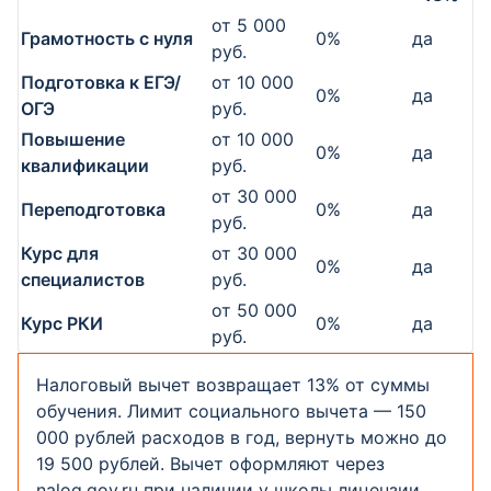
от 5 000
Грамотность с нуля
0%
да
руб.
Подготовка к ЕГЭ/
от 10 000
0%
да
ОГЭ
руб.
Повышение
от 10 000
0%
да
квалификации
руб.
от 30 000
Переподготовка
0%
да
руб.
Курс для
от 30 000
0%
да
специалистов
руб.
от 50 000
Курс РКИ
0%
да
руб.
Налоговый вычет возвращает 13% от суммы
обучения. Лимит социального вычета — 150
000 рублей расходов в год, вернуть можно до
19 500 рублей. Вычет оформляют через
nalog.gov.ru при наличии у школы лицензии