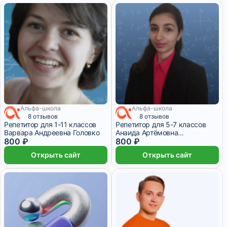
Альфа-школа
Альфа-школа
8 отзывов
8 отзывов
Репетитор для 1-11 классов
Репетитор для 5-7 классов
Варвара Андреевна Головко
Анаида Артёмовна
800 ₽
Петросьянц
800 ₽
Открыть сайт
Открыть сайт