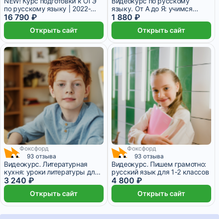
NEW! Курс подготовки к ОГЭ
Видеокурс по русскому
по русскому языку | 2022-
языку. От А до Я: учимся
2023
16 790 ₽
писать правильно
1 880 ₽
Открыть сайт
Открыть сайт
Фоксфорд
Фоксфорд
93 отзыва
93 отзыва
Видеокурс. Литературная
Видеокурс. Пишем грамотно:
кухня: уроки литературы для
русский язык для 1-2 классов
3–5 классов
3 240 ₽
4 800 ₽
Открыть сайт
Открыть сайт