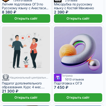
1349 отзывов
2 отзыва
Летняя подготовка ОГЭ по
Мясорубка по русскому
Русскому языку с Анастасией
языку с Костей Макиенко
Гласной – 9 класс
8 380 ₽
2 390 ₽
Открыть сайт
Открыть сайт
Тетрика
Национальный центральный институт развития дополнительного образования
7 450 ₽/мес
1013 отзывов
Педагог дополнительного
Подготовка к ОГЭ
образования. Курс 4 мес.
7 450 ₽
Диплом!
21 300 ₽
Открыть сайт
Открыть сайт