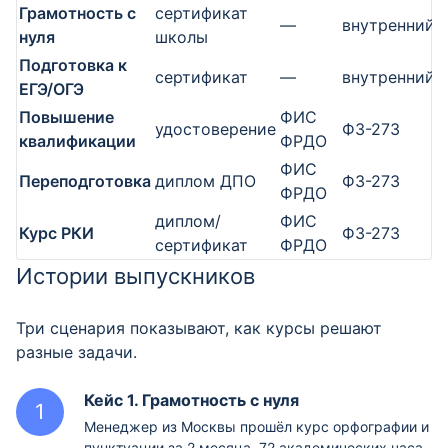
Грамотность с
сертификат
—
внутренний
нуля
школы
Подготовка к
сертификат
—
внутренний
ЕГЭ/ОГЭ
Повышение
ФИС
удостоверение
ФЗ-273
квалификации
ФРДО
ФИС
Переподготовка
диплом ДПО
ФЗ-273
ФРДО
диплом/
ФИС
Курс РКИ
ФЗ-273
сертификат
ФРДО
Истории выпускников
Три сценария показывают, как курсы решают
разные задачи.
Кейс 1. Грамотность с нуля
Менеджер из Москвы прошёл курс орфографии и
пунктуации за 2 месяца, 72 академических часа.